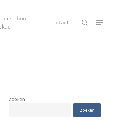
iometabool
search
Contact
Menu
ekuur
Zoeken
Zoeken