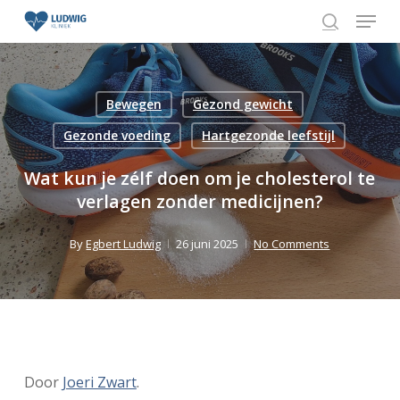
Skip
Menu
to
search
Close
main
Menu
content
Bewegen
Gezond gewicht
Gezonde voeding
Hartgezonde leefstijl
Wat kun je zélf doen om je cholesterol te
verlagen zonder medicijnen?
By
Egbert Ludwig
26 juni 2025
No Comments
Door
Joeri Zwart
.