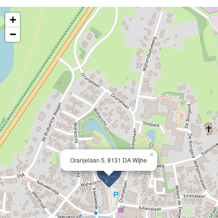
+
−
×
Oranjelaan 5, 8131 DA Wijhe