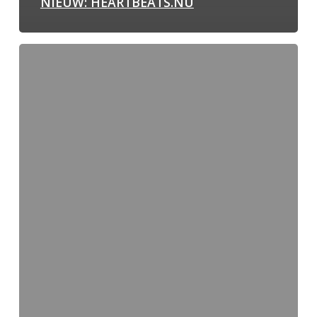
NIEUW: HEARTBEATS.NU
26
OKTOBER
–
NASCHOLING
EN
PUBLIEKSLEZING