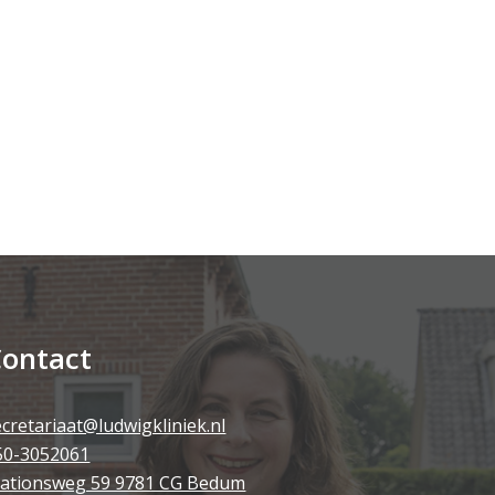
ontact
ecretariaat@ludwigkliniek.nl
50-3052061
tationsweg 59 9781 CG Bedum