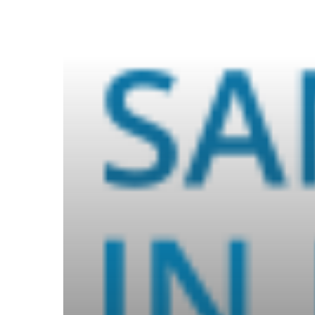
TE
HARD
VOOR
JEZELF’