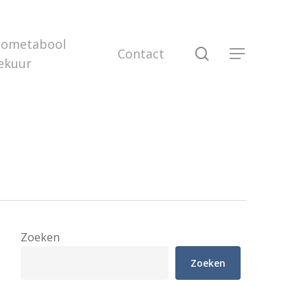
iometabool
search
Contact
Menu
ekuur
Zoeken
Zoeken