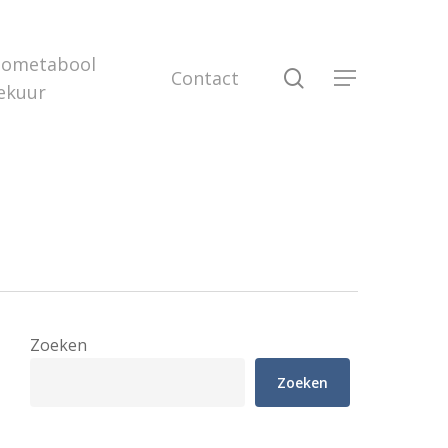
iometabool
search
Contact
Menu
ekuur
Zoeken
Zoeken