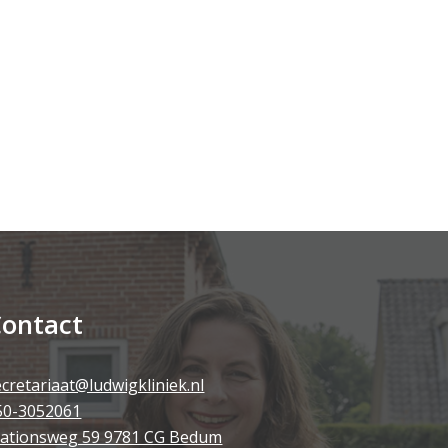
ontact
ecretariaat@ludwigkliniek.nl
50-3052061
tationsweg 59 9781 CG Bedum