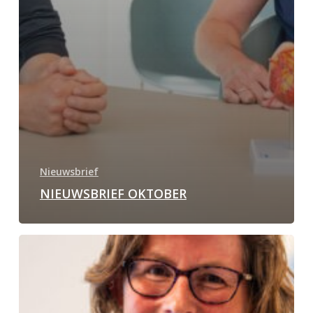
Nieuwsbrief
NIEUWSBRIEF OKTOBER
Grote
verbetering
in
preventie