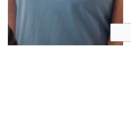
Niet gecategoriseerd
Grote verbetering in preventie van
hartziekten door samenwerking van
Ludwig Kliniek en Joeri Zwart Personal
Training
Zoeken
Zoeken