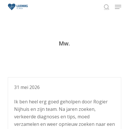
Skip
Menu
to
search
Close
main
Menu
content
Mw.
31 mei 2026
Ik ben heel erg goed geholpen door Rogier
Nijhuis en zijn team. Na jaren zoeken,
verkeerde diagnoses en tips, moed
verzamelen en weer opnieuw zoeken naar een