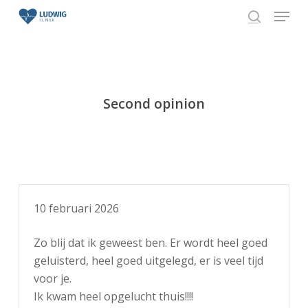
Skip
Menu
to
search
Close
main
Menu
content
Second opinion
10 februari 2026
Zo blij dat ik geweest ben. Er wordt heel goed
geluisterd, heel goed uitgelegd, er is veel tijd
voor je.
Ik kwam heel opgelucht thuis!!!!