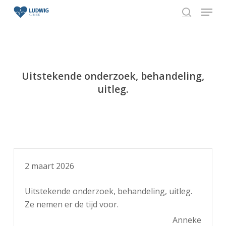
Skip
Menu
to
search
Close
main
Menu
content
Uitstekende onderzoek, behandeling,
uitleg.
2 maart 2026
Uitstekende onderzoek, behandeling, uitleg.
Ze nemen er de tijd voor.
Anneke