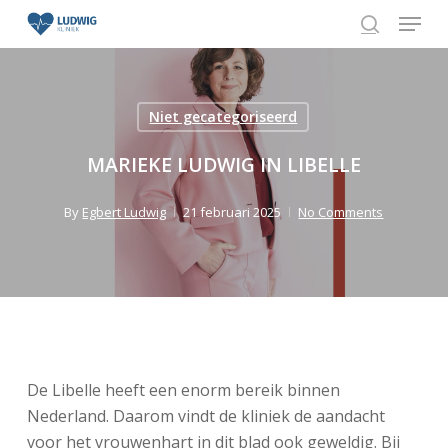
Skip
Menu
to
search
Close
main
Menu
content
Niet gecategoriseerd
MARIEKE LUDWIG IN LIBELLE
By
Egbert Ludwig
21 februari 2025
No Comments
De Libelle heeft een enorm bereik binnen
Nederland. Daarom vindt de kliniek de aandacht
voor het vrouwenhart in dit blad ook geweldig. Bij