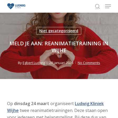
Skip
Menu
to
search
Close
main
Menu
content
Niet gecategoriseerd
MELD JE AAN: REANIMATIETRAINING IN
WIJHE
By
Egbert Ludwig
28 januari 2026
No Comments
Op
dinsdag 24 maart
organiseert
Ludwig Kliniek
Wijhe
twee reanimatietrainingen. Deze staan open
voor iedereen met belangstelling. Bij deze dus van