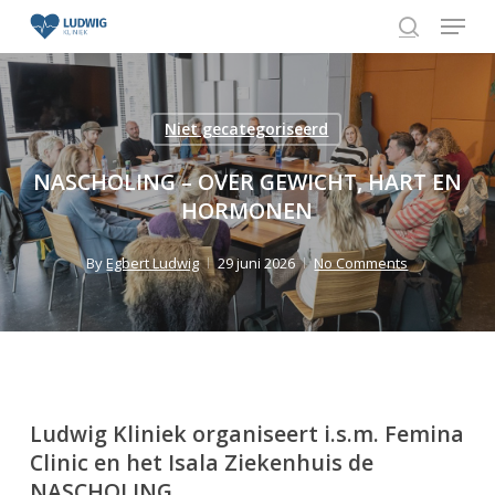
Skip
Menu
to
search
Close
main
Menu
content
Niet gecategoriseerd
NASCHOLING – OVER GEWICHT, HART EN
HORMONEN
By
Egbert Ludwig
29 juni 2026
No Comments
Ludwig Kliniek organiseert i.s.m. Femina
Clinic en het Isala Ziekenhuis de
NASCHOLING