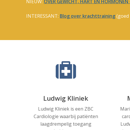
NIEUW:
OVER GEWICHT, HART EN HORMONEN –
INTERESSANT:
Blog over krachttraining
(goed 
Ludwig Kliniek
Ludwig Kliniek is een ZBC
Mari
Cardiologie waarbij patiënten
car
laagdrempelig toegang
Ludw