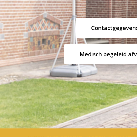
Contactgegeven
Medisch begeleid afv
Hit enter to search or ESC to close