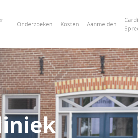
er
Card
Onderzoeken
Kosten
Aanmelden
s
Spre
iniek