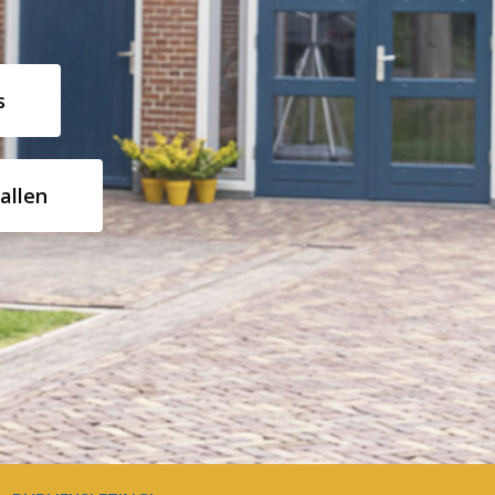
s
allen