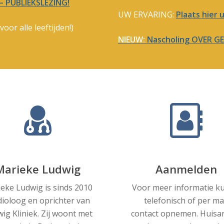
 PUBLIEKSLEZING!
UW ERVARING:
Plaats hier
voor alle leeftijden!)
NIEUW:
Nascholing OVER 
Marieke Ludwig
Aanmelden
eke Ludwig is sinds 2010
Voor meer informatie k
dioloog en oprichter van
telefonisch of per ma
ig Kliniek. Zij woont met
contact opnemen. Huisa