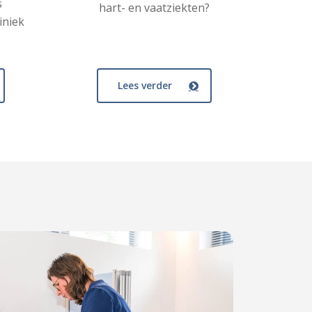
s
hart- en vaatziekten?
iniek
Lees verder