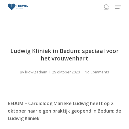
Skip
Menu
to
search
Close
main
Menu
content
Ludwig Kliniek in Bedum: speciaal voor
het vrouwenhart
By
ludwigadmin
29 oktober 2020
No Comments
BEDUM – Cardioloog Marieke Ludwig heeft op 2
oktober haar eigen praktijk geopend in Bedum: de
Ludwig Kliniek.