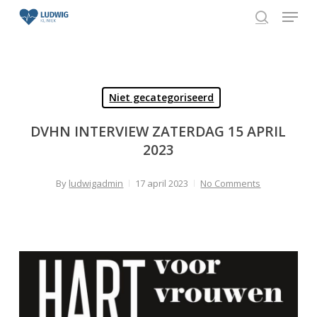
Skip
Menu
to
search
Close
main
Menu
content
Niet gecategoriseerd
DVHN INTERVIEW ZATERDAG 15 APRIL
2023
By
ludwigadmin
17 april 2023
No Comments